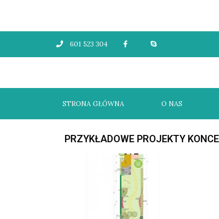
601 523 304
STRONA GŁÓWNA
O NAS
PRZYKŁADOWE PROJEKTY KONC