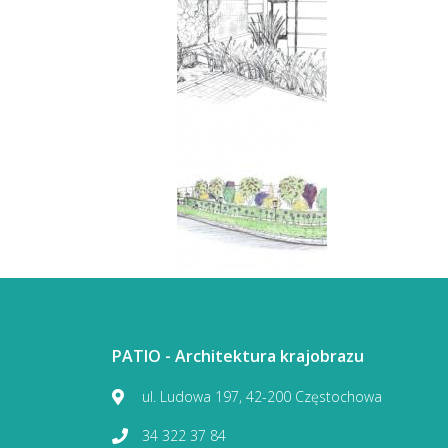
PATIO - Architektura krajobrazu
ul. Ludowa 197, 42-200 Częstochowa
34 322 37 84