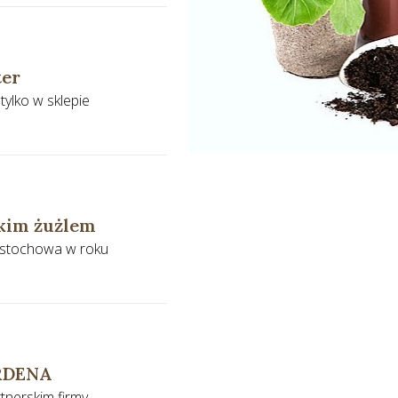
ter
ylko w sklepie
skim żużlem
zęstochowa w roku
ARDENA
tnerskim firmy