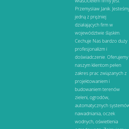
właścicielem firmy jest
Przemysław Janik. Jesteśm
jedną z prężniej
działających firm w
województwie śląskim.
Cechuje Nas bardzo duży
profesjonalizm i
doświadczenie. Oferujemy
naszym klientom pełen
zakres prac związanych z
projektowaniem i
budowaniem terenów
zieleni, ogrodów,
automatycznych systemó
nawadniania, oczek
wodnych, oświetlenia