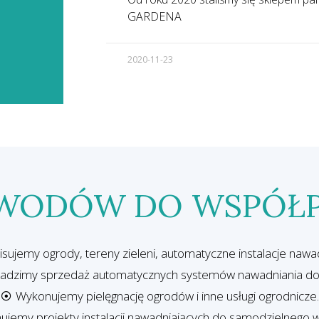
GARDENA
2020-11-23
OWODÓW DO WSPÓŁ
sujemy ogrody, tereny zieleni, automatyczne instalacje nawa
adzimy sprzedaż automatycznych systemów nawadniania do
Wykonujemy pielęgnację ogrodów i inne usługi ogrodnicze
jemy projekty instalacji nawadniających do samodzielnego 