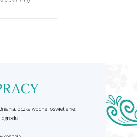
PRACY
dniania, oczka wodne, oświetlenie.
 ogrodu.
.
wykonania.