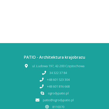
PATIO - Architektura krajobrazu
ul. Ludowa 197, 42-200 Częstochowa
34 322 37 84
+48 601 523 304
+48 601 816 668
ogrodypatio.pl
patio@ogrodypatio.pl
8110370​