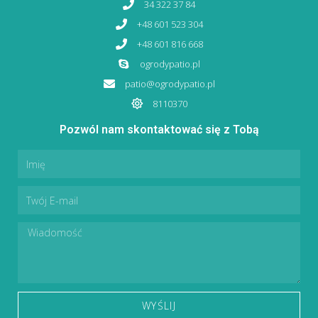
34 322 37 84
+48 601 523 304
+48 601 816 668
ogrodypatio.pl
patio@ogrodypatio.pl
8110370​
Pozwól nam skontaktować się z Tobą
WYŚLIJ